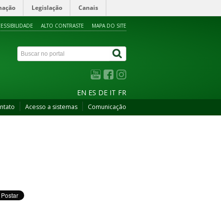
mação
Legislação
Canais
ESSIBILIDADE
ALTO CONTRASTE
MAPA DO SITE
EN
ES
DE
IT
FR
ntato
Acesso a sistemas
Comunicação