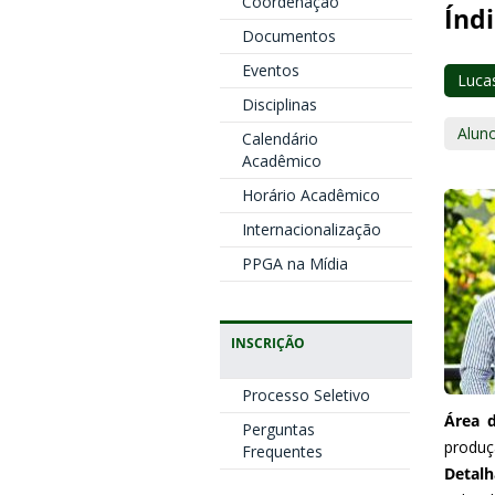
Coordenação
Índi
Documentos
Eventos
Luca
Disciplinas
Alun
Calendário
Acadêmico
Horário Acadêmico
Internacionalização
PPGA na Mídia
INSCRIÇÃO
Processo Seletivo
Área 
Perguntas
produç
Frequentes
Detal