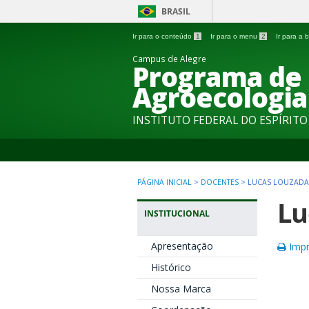
BRASIL
Ir para o conteúdo
1
Ir para o menu
2
Ir para a
Campus de Alegre
Programa de
Agroecologia
INSTITUTO FEDERAL DO ESPÍRIT
PÁGINA INICIAL
>
DOCENTES
>
LUCAS LOUZADA
Lu
INSTITUCIONAL
Apresentação
Impr
Histórico
Nossa Marca