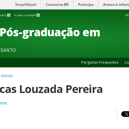
Simplifique!
Comunica BR
Participe
Acesso à infor
AC
 busca
3
Ir para o rodapé
4
 Pós-graduação em
O SANTO
Perguntas Frequentes
Co
 PEREIRA
cas Louzada Pereira
imir