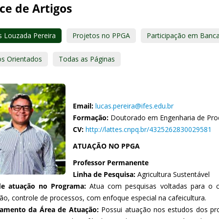
ce de Artigos
s Louzada Pereira
Projetos no PPGA
Participação em Banc
os Orientados
Todas as Páginas
Email:
lucas.pereira@ifes.edu.br
Formação:
Doutorado em Engenharia de Pro
CV:
http://lattes.cnpq.br/4325262830029581
ATUAÇÃO NO PPGA
Professor Permanente
Linha de Pesquisa:
Agricultura Sustentável
de atuação no Programa:
Atua com pesquisas voltadas para o c
ão, controle de processos, com enfoque especial na cafeicultura.
hamento da Área de Atuação:
Possui atuação nos estudos dos pr