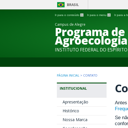
BRASIL
Ir para o conteúdo
1
Ir para o menu
2
Ir para a
Campus de Alegre
Programa de
Agroecologia
INSTITUTO FEDERAL DO ESPÍRIT
PÁGINA INICIAL
>
CONTATO
Co
INSTITUCIONAL
Apresentação
Antes 
Frequ
Histórico
Se nã
Nossa Marca
confo