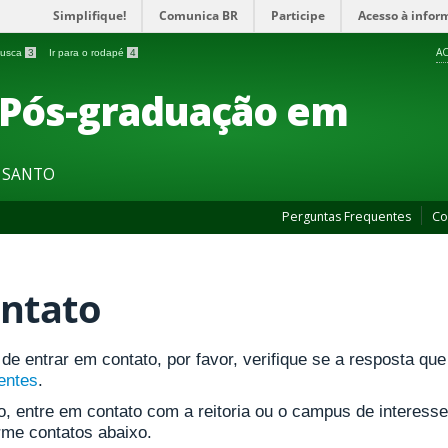
Simplifique!
Comunica BR
Participe
Acesso à infor
AC
 busca
3
Ir para o rodapé
4
 Pós-graduação em
O SANTO
Perguntas Frequentes
Co
ntato
de entrar em contato, por favor, verifique se a resposta q
entes
.
o, entre em contato com a reitoria ou o campus de interess
rme contatos abaixo.