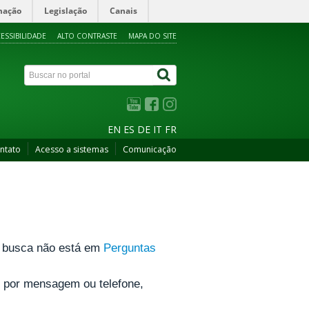
mação
Legislação
Canais
ESSIBILIDADE
ALTO CONTRASTE
MAPA DO SITE
EN
ES
DE
IT
FR
ntato
Acesso a sistemas
Comunicação
ue busca não está em
Perguntas
e por mensagem ou telefone,