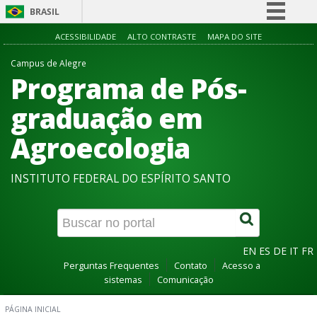
BRASIL
Simplifique!
ACESSIBILIDADE
ALTO CONTRASTE
MAPA DO SITE
Comunica BR
Campus de Alegre
Programa de Pós-
Participe
Acesso à informação
graduação em
Legislação
Agroecologia
Canais
INSTITUTO FEDERAL DO ESPÍRITO SANTO
EN
ES
DE
IT
FR
Perguntas Frequentes
Contato
Acesso a
sistemas
Comunicação
PÁGINA INICIAL