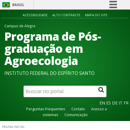
BRASIL
Simplifique!
ACESSIBILIDADE
ALTO CONTRASTE
MAPA DO SITE
Comunica BR
Campus de Alegre
Programa de Pós-
Participe
Acesso à informação
graduação em
Legislação
Agroecologia
Canais
INSTITUTO FEDERAL DO ESPÍRITO SANTO
EN
ES
DE
IT
FR
Perguntas Frequentes
Contato
Acesso a
sistemas
Comunicação
PÁGINA INICIAL