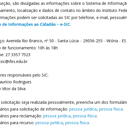
seção, são divulgadas as informações sobre o Sistema de Informaç
namento, localização e dados de contato no âmbito do Instituto Feder
ormações podem ser solicitadas ao SIC por telefone, e-mail, pessoa
o de Informações ao Cidadão – e-SIC
.
ço: Avenida Rio Branco, nº 50
Santa Lúcia
29056-255
Vitória
ES
–
–
–
–
o de funcionamento: 10h às 18h
ne: 27 3357 7523
 sic@ifes.edu.br
ores responsáveis pelo SIC:
aurício Rodrigues
 Vitor da Silva
 solicitação seja realizada pessoalmente, preencha um dos formulári
ários para solicitação de informação:
pessoa jurídica
,
pessoa física
.
ários para reclamação:
pessoa jurídica
,
pessoa física
.
ários para recurso:
pessoa jurídica
,
pessoa física
.