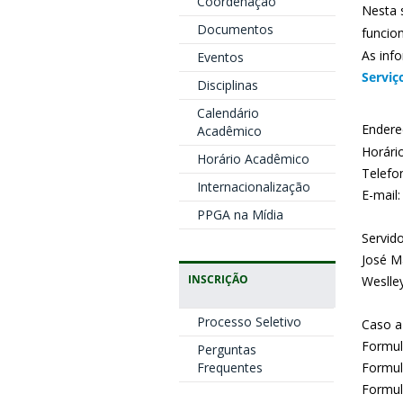
Coordenação
Nesta 
Documentos
funcio
As inf
Eventos
Serviç
Disciplinas
Calendário
Endere
Acadêmico
Horári
Horário Acadêmico
Telefo
Internacionalização
E-mail:
PPGA na Mídia
Servid
José M
INSCRIÇÃO
Weslley
Processo Seletivo
Caso a
Formul
Perguntas
Frequentes
Formul
Formul