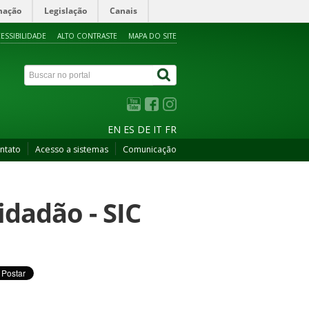
mação
Legislação
Canais
ESSIBILIDADE
ALTO CONTRASTE
MAPA DO SITE
EN
ES
DE
IT
FR
ntato
Acesso a sistemas
Comunicação
idadão - SIC