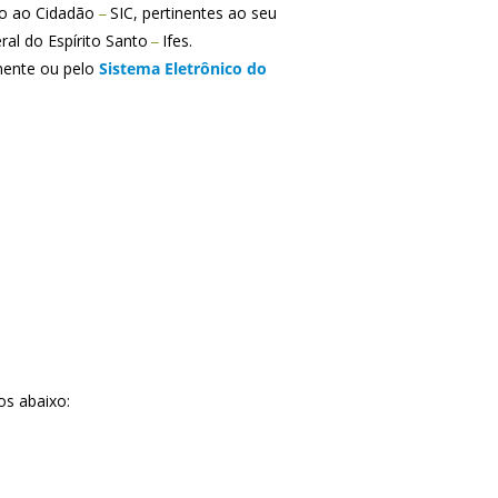
ão ao Cidadão
SIC, pertinentes ao seu
–
al do Espírito Santo
Ifes.
–
lmente ou pelo
Sistema Eletrônico do
os abaixo: