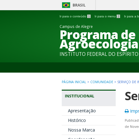
BRASIL
Ir para o conteúdo
1
Ir para o menu
2
Ir para a
Campus de Alegre
Programa de
Agroecologia
INSTITUTO FEDERAL DO ESPÍRIT
PÁGINA INICIAL
>
COMUNIDADE
>
SERVIÇO DE
Se
INSTITUCIONAL
Apresentação
Impr
Histórico
Publicad
de Nove
Nossa Marca