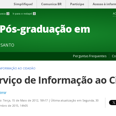
Simplifique!
Comunica BR
Participe
Acesso à infor
AC
 busca
3
Ir para o rodapé
4
 Pós-graduação em
O SANTO
Perguntas Frequentes
Co
 INFORMAÇÃO AO CIDADÃO
rviço de Informação ao C
imir
o: Terça, 15 de Maio de 2012, 18h17
|
Última atualização em Segunda, 30
mbro de 2015, 14h05