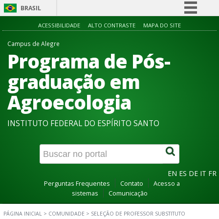
BRASIL
Simplifique!
ACESSIBILIDADE
ALTO CONTRASTE
MAPA DO SITE
Comunica BR
Campus de Alegre
Programa de Pós-
Participe
Acesso à informação
graduação em
Legislação
Agroecologia
Canais
INSTITUTO FEDERAL DO ESPÍRITO SANTO
EN
ES
DE
IT
FR
Perguntas Frequentes
Contato
Acesso a
sistemas
Comunicação
PÁGINA INICIAL
>
COMUNIDADE
>
SELEÇÃO DE PROFESSOR SUBSTITUTO