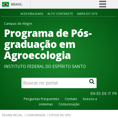
BRASIL
Simplifique!
ACESSIBILIDADE
ALTO CONTRASTE
MAPA DO SITE
Comunica BR
Campus de Alegre
Programa de Pós-
Participe
Acesso à informação
graduação em
Legislação
Agroecologia
Canais
INSTITUTO FEDERAL DO ESPÍRITO SANTO
EN
ES
DE
IT
FR
Perguntas Frequentes
Contato
Acesso a
sistemas
Comunicação
PÁGINA INICIAL
>
COMUNIDADE
>
ESTUDE NO IFES