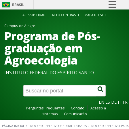
BRASIL
Simplifique!
ACESSIBILIDADE
ALTO CONTRASTE
MAPA DO SITE
Comunica BR
Campus de Alegre
Programa de Pós-
Participe
Acesso à informação
graduação em
Legislação
Agroecologia
Canais
INSTITUTO FEDERAL DO ESPÍRITO SANTO
EN
ES
DE
IT
FR
Perguntas Frequentes
Contato
Acesso a
sistemas
Comunicação
PÁGINA INICIAL
>
PROCESSO SELETIVO
>
EDITAL 124/2025 - PROCESSO SELETIVO PARA