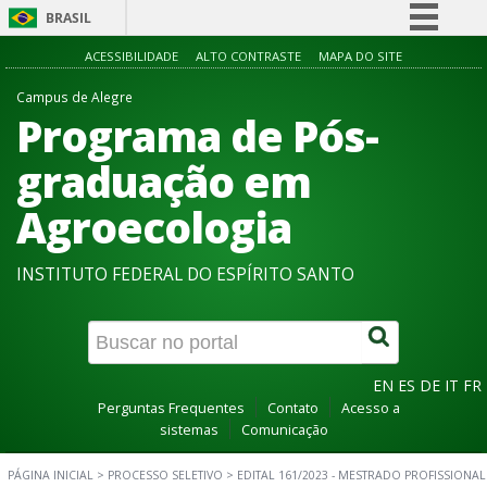
BRASIL
Simplifique!
ACESSIBILIDADE
ALTO CONTRASTE
MAPA DO SITE
Comunica BR
Campus de Alegre
Programa de Pós-
Participe
Acesso à informação
graduação em
Legislação
Agroecologia
Canais
INSTITUTO FEDERAL DO ESPÍRITO SANTO
EN
ES
DE
IT
FR
Perguntas Frequentes
Contato
Acesso a
sistemas
Comunicação
PÁGINA INICIAL
>
PROCESSO SELETIVO
>
EDITAL 161/2023 - MESTRADO PROFISSIONAL