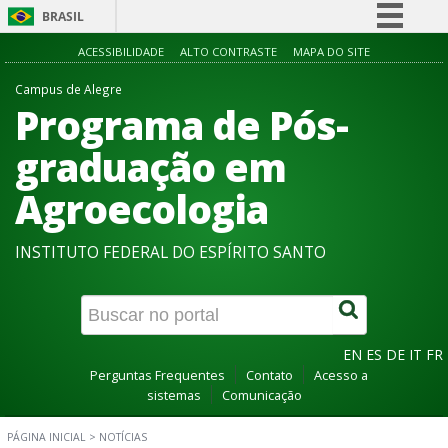
BRASIL
Simplifique!
ACESSIBILIDADE
ALTO CONTRASTE
MAPA DO SITE
Comunica BR
Campus de Alegre
Programa de Pós-
Participe
Acesso à informação
graduação em
Legislação
Agroecologia
Canais
INSTITUTO FEDERAL DO ESPÍRITO SANTO
EN
ES
DE
IT
FR
Perguntas Frequentes
Contato
Acesso a
sistemas
Comunicação
PÁGINA INICIAL
>
NOTÍCIAS