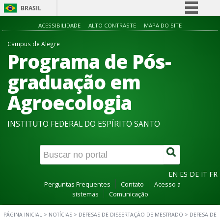
BRASIL
Simplifique!
ACESSIBILIDADE
ALTO CONTRASTE
MAPA DO SITE
Comunica BR
Campus de Alegre
Programa de Pós-
Participe
Acesso à informação
graduação em
Legislação
Agroecologia
Canais
INSTITUTO FEDERAL DO ESPÍRITO SANTO
EN
ES
DE
IT
FR
Perguntas Frequentes
Contato
Acesso a
sistemas
Comunicação
PÁGINA INICIAL
>
NOTÍCIAS
>
DEFESAS DE DISSERTAÇÃO DE MESTRADO
>
DEFESA DE