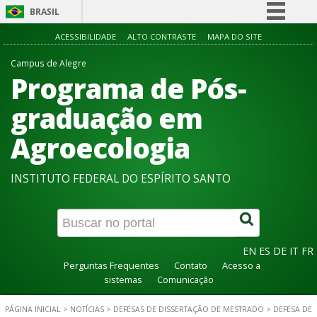
BRASIL
Simplifique!
ACESSIBILIDADE
ALTO CONTRASTE
MAPA DO SITE
Comunica BR
Campus de Alegre
Programa de Pós-
Participe
Acesso à informação
graduação em
Legislação
Agroecologia
Canais
INSTITUTO FEDERAL DO ESPÍRITO SANTO
EN
ES
DE
IT
FR
Perguntas Frequentes
Contato
Acesso a
sistemas
Comunicação
PÁGINA INICIAL
>
NOTÍCIAS
>
DEFESAS DE DISSERTAÇÃO DE MESTRADO
>
DEFESA DE