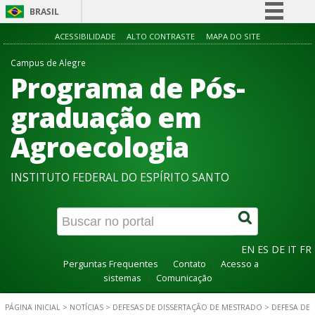
BRASIL
Simplifique!
ACESSIBILIDADE
ALTO CONTRASTE
MAPA DO SITE
Comunica BR
Campus de Alegre
Programa de Pós-
Participe
Acesso à informação
graduação em
Legislação
Agroecologia
Canais
INSTITUTO FEDERAL DO ESPÍRITO SANTO
EN
ES
DE
IT
FR
Perguntas Frequentes
Contato
Acesso a
sistemas
Comunicação
PÁGINA INICIAL
>
NOTÍCIAS
>
DEFESAS DE DISSERTAÇÃO DE MESTRADO
>
DEFESA DE