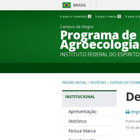
BRASIL
Ir para o conteúdo
1
Ir para o menu
2
Ir para a
Campus de Alegre
Programa de
Agroecologia
INSTITUTO FEDERAL DO ESPÍRIT
PÁGINA INICIAL
>
NOTÍCIAS
>
DEFESAS DE DISS
De
INSTITUCIONAL
Apresentação
Impr
Histórico
Publicad
15 de Ja
Nossa Marca