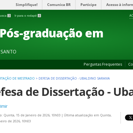
Simplifique!
Comunica BR
Participe
Acesso à infor
AC
 busca
3
Ir para o rodapé
4
 Pós-graduação em
O SANTO
Perguntas Frequentes
Co
ERTAÇÃO DE MESTRADO
>
DEFESA DE DISSERTAÇÃO - UBALDINO SARAIVA
fesa de Dissertação - Ub
imir
o: Quinta, 15 de Janeiro de 2026, 10h03
|
Última atualização em Quinta,
neiro de 2026, 10h03