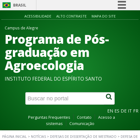
BRASIL
Simplifique!
ACESSIBILIDADE
ALTO CONTRASTE
MAPA DO SITE
Comunica BR
Campus de Alegre
Programa de Pós-
Participe
Acesso à informação
graduação em
Legislação
Agroecologia
Canais
INSTITUTO FEDERAL DO ESPÍRITO SANTO
EN
ES
DE
IT
FR
Perguntas Frequentes
Contato
Acesso a
sistemas
Comunicação
PÁGINA INICIAL
>
NOTÍCIAS
>
DEFESAS DE DISSERTAÇÃO DE MESTRADO
>
DEFESA DE