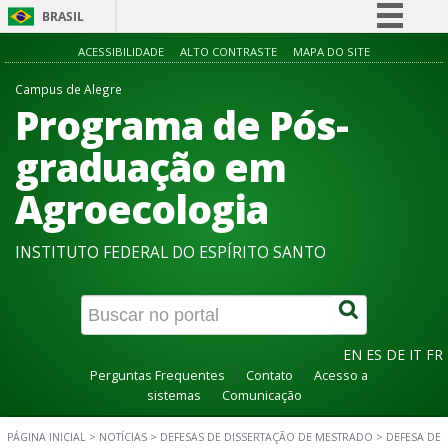
BRASIL
Simplifique!
ACESSIBILIDADE
ALTO CONTRASTE
MAPA DO SITE
Comunica BR
Campus de Alegre
Programa de Pós-
Participe
Acesso à informação
graduação em
Legislação
Agroecologia
Canais
INSTITUTO FEDERAL DO ESPÍRITO SANTO
EN
ES
DE
IT
FR
Perguntas Frequentes
Contato
Acesso a
sistemas
Comunicação
PÁGINA INICIAL
>
NOTÍCIAS
>
DEFESAS DE DISSERTAÇÃO DE MESTRADO
>
DEFESA DE