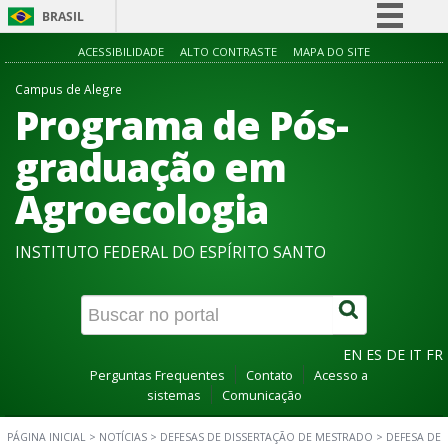
BRASIL
Simplifique!
ACESSIBILIDADE
ALTO CONTRASTE
MAPA DO SITE
Comunica BR
Campus de Alegre
Programa de Pós-
Participe
Acesso à informação
graduação em
Legislação
Agroecologia
Canais
INSTITUTO FEDERAL DO ESPÍRITO SANTO
EN
ES
DE
IT
FR
Perguntas Frequentes
Contato
Acesso a
sistemas
Comunicação
PÁGINA INICIAL
>
NOTÍCIAS
>
DEFESAS DE DISSERTAÇÃO DE MESTRADO
>
DEFESA DE