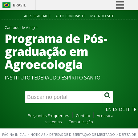
BRASIL
Simplifique!
ACESSIBILIDADE
ALTO CONTRASTE
MAPA DO SITE
Comunica BR
Campus de Alegre
Programa de Pós-
Participe
Acesso à informação
graduação em
Legislação
Agroecologia
Canais
INSTITUTO FEDERAL DO ESPÍRITO SANTO
EN
ES
DE
IT
FR
Perguntas Frequentes
Contato
Acesso a
sistemas
Comunicação
PÁGINA INICIAL
>
NOTÍCIAS
>
DEFESAS DE DISSERTAÇÃO DE MESTRADO
>
DEFESA DE