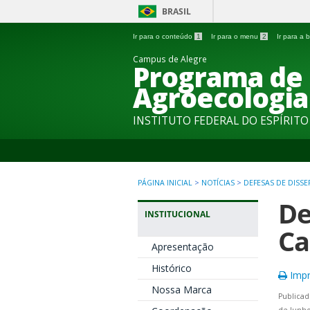
BRASIL
Ir para o conteúdo
1
Ir para o menu
2
Ir para a
Campus de Alegre
Programa de
Agroecologia
INSTITUTO FEDERAL DO ESPÍRIT
PÁGINA INICIAL
>
NOTÍCIAS
>
DEFESAS DE DISS
De
INSTITUCIONAL
Ca
Apresentação
Histórico
Impr
Nossa Marca
Publicad