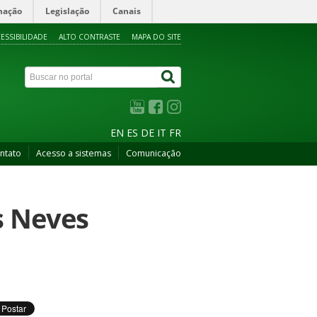
mação
Legislação
Canais
ESSIBILIDADE
ALTO CONTRASTE
MAPA DO SITE
EN
ES
DE
IT
FR
ntato
Acesso a sistemas
Comunicação
s Neves