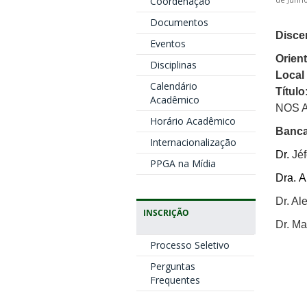
Coordenação
de Junho
Documentos
Disce
Eventos
Orient
Disciplinas
Local 
Calendário
Título
Acadêmico
NOS 
Horário Acadêmico
Banca
Internacionalização
Dr.
Jéf
PPGA na Mídia
Dra. A
Dr. Al
INSCRIÇÃO
Dr. Ma
Processo Seletivo
Perguntas
Frequentes