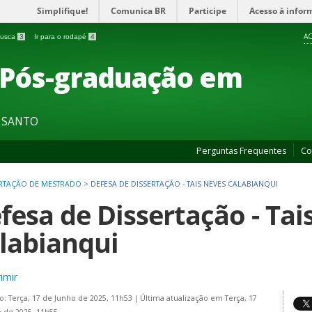
Simplifique!
Comunica BR
Participe
Acesso à infor
AC
 busca
3
Ir para o rodapé
4
 Pós-graduação em
O SANTO
Perguntas Frequentes
Co
ERTAÇÃO DE MESTRADO
>
DEFESA DE DISSERTAÇÃO - TAIS NEVES CALABIANQUI
fesa de Dissertação - Tai
labianqui
imir
o: Terça, 17 de Junho de 2025, 11h53
|
Última atualização em Terça, 17