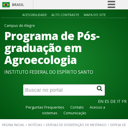
BRASIL
Simplifique!
ACESSIBILIDADE
ALTO CONTRASTE
MAPA DO SITE
Comunica BR
Campus de Alegre
Programa de Pós-
Participe
Acesso à informação
graduação em
Legislação
Agroecologia
Canais
INSTITUTO FEDERAL DO ESPÍRITO SANTO
EN
ES
DE
IT
FR
Perguntas Frequentes
Contato
Acesso a
sistemas
Comunicação
PÁGINA INICIAL
>
NOTÍCIAS
>
DEFESAS DE DISSERTAÇÃO DE MESTRADO
>
DEFESA DE