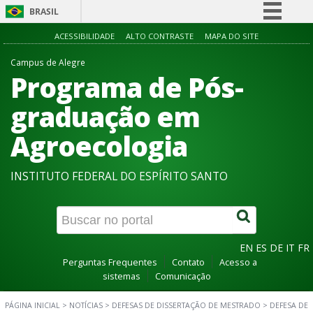
BRASIL
Simplifique!
ACESSIBILIDADE
ALTO CONTRASTE
MAPA DO SITE
Comunica BR
Campus de Alegre
Programa de Pós-
Participe
Acesso à informação
graduação em
Legislação
Agroecologia
Canais
INSTITUTO FEDERAL DO ESPÍRITO SANTO
EN
ES
DE
IT
FR
Perguntas Frequentes
Contato
Acesso a
sistemas
Comunicação
PÁGINA INICIAL
>
NOTÍCIAS
>
DEFESAS DE DISSERTAÇÃO DE MESTRADO
>
DEFESA DE