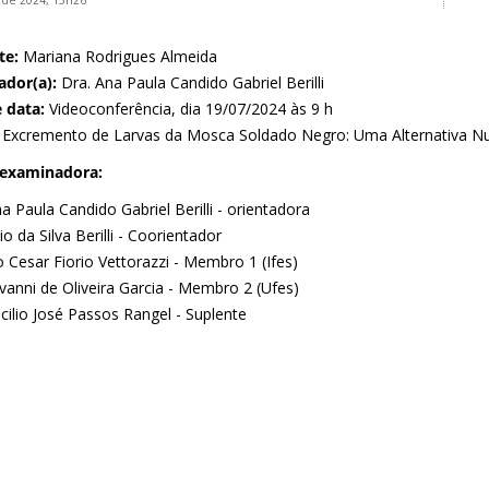
 de 2024, 13h26
te:
Mariana Rodrigues Almeida
ador(a):
Dra. Ana Paula Candido Gabriel Berilli
e data:
Videoconferência, dia 19/07/2024 às 9 h
Excremento de Larvas da Mosca Soldado Negro: Uma Alternativa Nutr
 examinadora:
a Paula Candido Gabriel Berilli - orientadora
io da Silva Berilli - Coorientador
io Cesar Fiorio Vettorazzi - Membro 1 (Ifes)
vanni de Oliveira Garcia - Membro 2 (Ufes)
cilio José Passos Rangel - Suplente