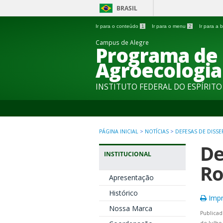
BRASIL
Ir para o conteúdo
1
Ir para o menu
2
Ir para a
Campus de Alegre
Programa de
Agroecologia
INSTITUTO FEDERAL DO ESPÍRIT
PÁGINA INICIAL
>
NOTÍCIAS
>
DEFESAS DE DISS
De
INSTITUCIONAL
Ro
Apresentação
Histórico
Impr
Nossa Marca
Publicad