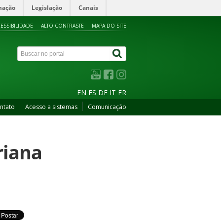
mação
Legislação
Canais
ESSIBILIDADE
ALTO CONTRASTE
MAPA DO SITE
EN
ES
DE
IT
FR
ntato
Acesso a sistemas
Comunicação
riana