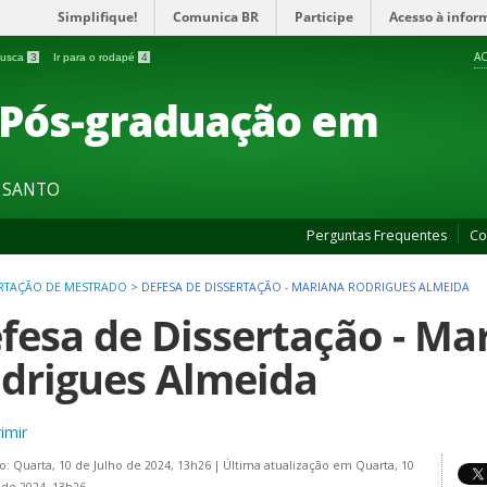
Simplifique!
Comunica BR
Participe
Acesso à infor
AC
 busca
3
Ir para o rodapé
4
 Pós-graduação em
O SANTO
Perguntas Frequentes
Co
ERTAÇÃO DE MESTRADO
>
DEFESA DE DISSERTAÇÃO - MARIANA RODRIGUES ALMEIDA
fesa de Dissertação - Ma
drigues Almeida
imir
o: Quarta, 10 de Julho de 2024, 13h26
|
Última atualização em Quarta, 10