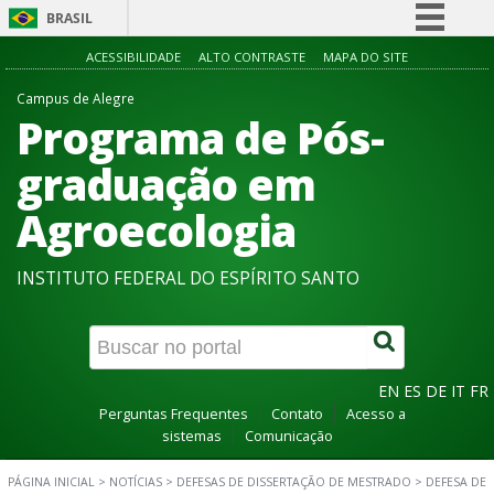
BRASIL
Simplifique!
ACESSIBILIDADE
ALTO CONTRASTE
MAPA DO SITE
Comunica BR
Campus de Alegre
Programa de Pós-
Participe
Acesso à informação
graduação em
Legislação
Agroecologia
Canais
INSTITUTO FEDERAL DO ESPÍRITO SANTO
EN
ES
DE
IT
FR
Perguntas Frequentes
Contato
Acesso a
sistemas
Comunicação
PÁGINA INICIAL
>
NOTÍCIAS
>
DEFESAS DE DISSERTAÇÃO DE MESTRADO
>
DEFESA DE