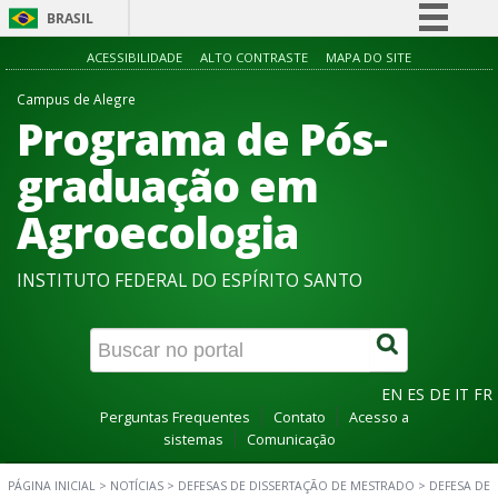
BRASIL
Simplifique!
ACESSIBILIDADE
ALTO CONTRASTE
MAPA DO SITE
Comunica BR
Campus de Alegre
Programa de Pós-
Participe
Acesso à informação
graduação em
Legislação
Agroecologia
Canais
INSTITUTO FEDERAL DO ESPÍRITO SANTO
EN
ES
DE
IT
FR
Perguntas Frequentes
Contato
Acesso a
sistemas
Comunicação
PÁGINA INICIAL
>
NOTÍCIAS
>
DEFESAS DE DISSERTAÇÃO DE MESTRADO
>
DEFESA DE