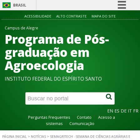
BRASIL
Simplifique!
ACESSIBILIDADE
ALTO CONTRASTE
MAPA DO SITE
Comunica BR
Campus de Alegre
Programa de Pós-
Participe
Acesso à informação
graduação em
Legislação
Agroecologia
Canais
INSTITUTO FEDERAL DO ESPÍRITO SANTO
EN
ES
DE
IT
FR
Perguntas Frequentes
Contato
Acesso a
sistemas
Comunicação
PÁGINA INICIAL
>
NOTÍCIAS
>
SEMAGRITECH - SEMANA DE CIÊNCIAS AGRÁRIAS E