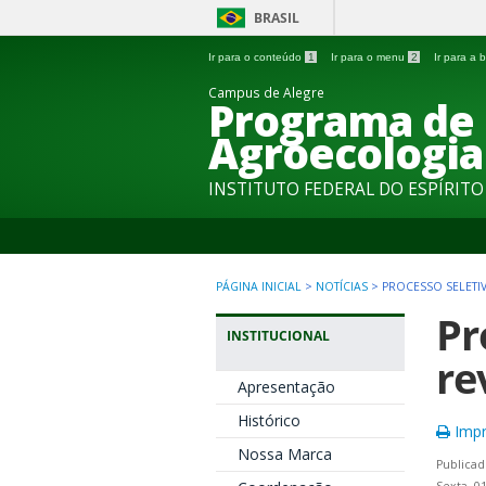
BRASIL
Ir para o conteúdo
1
Ir para o menu
2
Ir para a
Campus de Alegre
Programa de
Agroecologia
INSTITUTO FEDERAL DO ESPÍRIT
PÁGINA INICIAL
>
NOTÍCIAS
>
PROCESSO SELETI
Pr
INSTITUCIONAL
re
Apresentação
Histórico
Impr
Nossa Marca
Publicad