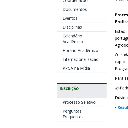
Coordenação
Sexta, 0
Documentos
Proces
Eventos
Profis
Disciplinas
Estão 
Calendário
portug
Acadêmico
Agroec
Horário Acadêmico
O cada
Internacionalização
capaci
PPGA na Mídia
Progra
Para s
✍️
Perí
INSCRIÇÃO
Dúvida
Processo Seletivo
-
Resu
Perguntas
Frequentes