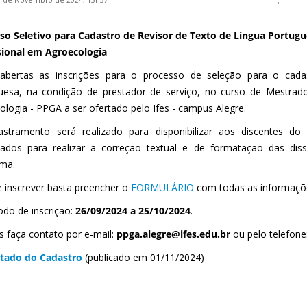
1 de Novembro de 2024, 15h57
so Seletivo para Cadastro de Revisor de Texto de Língua Portu
sional em Agroecologia
abertas as inscrições para o processo de seleção para o cadas
uesa, na condição de prestador de serviço, no curso de Mestr
ologia - PPGA a ser ofertado pelo Ifes - campus Alegre.
stramento será realizado para disponibilizar aos discentes do
tados para realizar a correção textual e de formatação das dis
ma.
e inscrever basta preencher o
FORMULÁRIO
com todas as informaçõ
odo de inscrição:
26/09/2024 a 25/10/2024
.
s faça contato por e-mail:
ppga.alegre@ifes.edu.br
ou pelo telefone
ltado do Cadastro
(publicado em 01/11/2024)