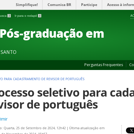
Simplifique!
Comunica BR
Participe
Acesso à infor
AC
 busca
3
Ir para o rodapé
4
 Pós-graduação em
O SANTO
Perguntas Frequentes
Co
VO PARA CADASTRAMENTO DE REVISOR DE PORTUGUÊS
ocesso seletivo para ca
visor de português
imir
o: Quarta, 25 de Setembro de 2024, 12h42
|
Última atualização em