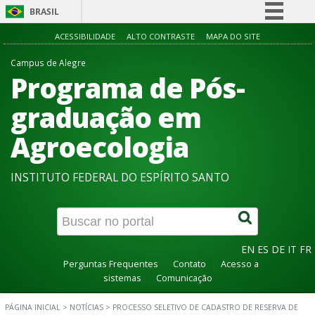
BRASIL
Simplifique!
ACESSIBILIDADE
ALTO CONTRASTE
MAPA DO SITE
Comunica BR
Campus de Alegre
Programa de Pós-
Participe
Acesso à informação
graduação em
Legislação
Agroecologia
Canais
INSTITUTO FEDERAL DO ESPÍRITO SANTO
EN
ES
DE
IT
FR
Perguntas Frequentes
Contato
Acesso a
sistemas
Comunicação
PÁGINA INICIAL
>
NOTÍCIAS
>
PROCESSO SELETIVO DE CADASTRO DE RESERVA DE