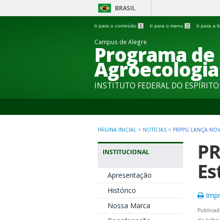
BRASIL
Ir para o conteúdo
1
Ir para o menu
2
Ir para a
Campus de Alegre
Programa de
Agroecologia
INSTITUTO FEDERAL DO ESPÍRIT
PÁGINA INICIAL
>
NOTÍCIAS
>
PRPPG LANÇA NOV
PR
INSTITUCIONAL
Es
Apresentação
Histórico
Impr
Nossa Marca
Publicad