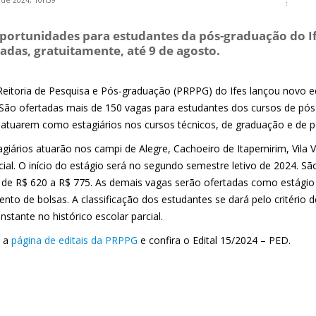
 de 2024, 10h39
portunidades para estudantes da pós-graduação do If
zadas, gratuitamente, até 9 de agosto.
Reitoria de Pesquisa e Pós-graduação (PRPPG) do Ifes lançou novo e
 São ofertadas mais de 150 vagas para estudantes dos cursos de pós-
 atuarem como estagiários nos cursos técnicos, de graduação e de 
giários atuarão nos campi de Alegre, Cachoeiro de Itapemirim, Vila V
cial. O início do estágio será no segundo semestre letivo de 2024. S
 de R$ 620 a R$ 775. As demais vagas serão ofertadas como estágio 
nto de bolsas. A classificação dos estudantes se dará pelo critério 
nstante no histórico escolar parcial.
e a
página de editais da PRPPG
e confira o Edital 15/2024 – PED.