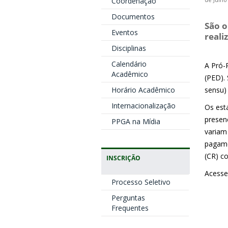
Coordenação
de Julho
Documentos
São o
Eventos
reali
Disciplinas
Calendário
A Pró-
Acadêmico
(PED).
Horário Acadêmico
sensu)
Internacionalização
Os esta
presen
PPGA na Mídia
variam
pagame
(CR) co
INSCRIÇÃO
Acess
Processo Seletivo
Perguntas
Frequentes