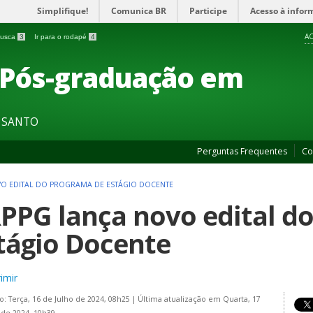
Simplifique!
Comunica BR
Participe
Acesso à infor
AC
 busca
3
Ir para o rodapé
4
 Pós-graduação em
O SANTO
Perguntas Frequentes
Co
O EDITAL DO PROGRAMA DE ESTÁGIO DOCENTE
PPG lança novo edital d
tágio Docente
imir
o: Terça, 16 de Julho de 2024, 08h25
|
Última atualização em Quarta, 17