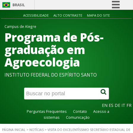
BRASIL
Simplifique!
ACESSIBILIDADE
ALTO CONTRASTE
MAPA DO SITE
Comunica BR
Campus de Alegre
Programa de Pós-
Participe
Acesso à informação
graduação em
Legislação
Agroecologia
Canais
INSTITUTO FEDERAL DO ESPÍRITO SANTO
EN
ES
DE
IT
FR
Perguntas Frequentes
Contato
Acesso a
sistemas
Comunicação
PÁGINA INICIAL
>
NOTÍCIAS
>
VISITA DO EXCELENTÍSSIMO SECRETÁRIO ESTADUAL DE