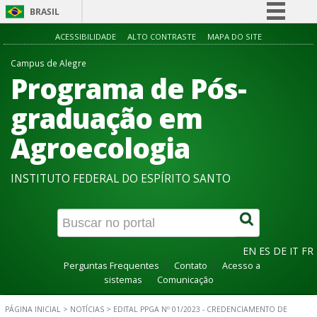
BRASIL
Simplifique!
ACESSIBILIDADE
ALTO CONTRASTE
MAPA DO SITE
Comunica BR
Campus de Alegre
Programa de Pós-
Participe
Acesso à informação
graduação em
Legislação
Agroecologia
Canais
INSTITUTO FEDERAL DO ESPÍRITO SANTO
EN
ES
DE
IT
FR
Perguntas Frequentes
Contato
Acesso a
sistemas
Comunicação
PÁGINA INICIAL
>
NOTÍCIAS
>
EDITAL PPGA Nº 01/2023 - CREDENCIAMENTO DE