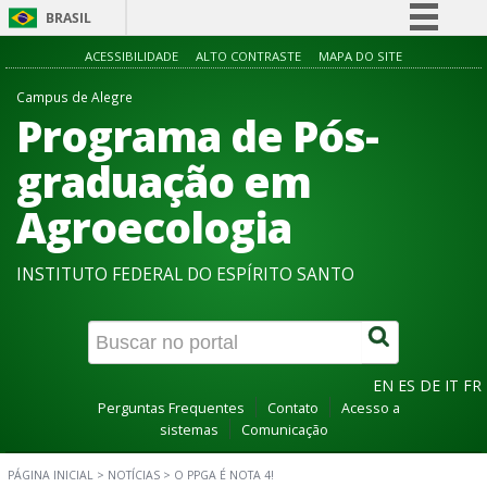
BRASIL
Simplifique!
ACESSIBILIDADE
ALTO CONTRASTE
MAPA DO SITE
Comunica BR
Campus de Alegre
Programa de Pós-
Participe
Acesso à informação
graduação em
Legislação
Agroecologia
Canais
INSTITUTO FEDERAL DO ESPÍRITO SANTO
EN
ES
DE
IT
FR
Perguntas Frequentes
Contato
Acesso a
sistemas
Comunicação
PÁGINA INICIAL
>
NOTÍCIAS
>
O PPGA É NOTA 4!