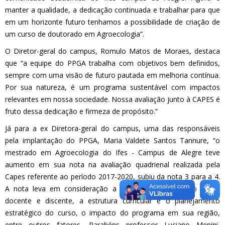
manter a qualidade, a dedicação continuada e trabalhar para que
em um horizonte futuro tenhamos a possibilidade de criação de
um curso de doutorado em Agroecologia”.
O Diretor-geral do campus, Romulo Matos de Moraes, destaca
que “a equipe do PPGA trabalha com objetivos bem definidos,
sempre com uma visão de futuro pautada em melhoria contínua.
Por sua natureza, é um programa sustentável com impactos
relevantes em nossa sociedade. Nossa avaliação junto à CAPES é
fruto dessa dedicação e firmeza de propósito.”
Já para a ex Diretora-geral do campus, uma das responsáveis
pela implantação do PPGA, Maria Valdete Santos Tannure, “o
mestrado em Agroecologia do Ifes - Campus de Alegre teve
aumento em sua nota na avaliação quadrienal realizada pela
Capes referente ao período 2017-2020, subiu da nota 3 para a 4.
A nota leva em consideração a produção científica do corpo
docente e discente, a estrutura curricular e o planejamento
estratégico do curso, o impacto do programa em sua região,
entre outros fatores. Parabéns professor Luciano Menini,