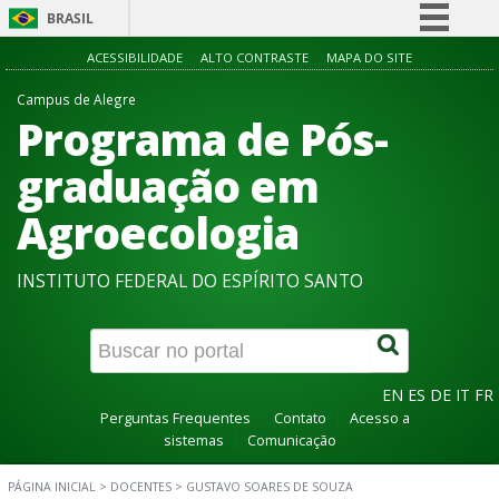
BRASIL
Simplifique!
ACESSIBILIDADE
ALTO CONTRASTE
MAPA DO SITE
Comunica BR
Campus de Alegre
Programa de Pós-
Participe
Acesso à informação
graduação em
Legislação
Agroecologia
Canais
INSTITUTO FEDERAL DO ESPÍRITO SANTO
EN
ES
DE
IT
FR
Perguntas Frequentes
Contato
Acesso a
sistemas
Comunicação
PÁGINA INICIAL
>
DOCENTES
>
GUSTAVO SOARES DE SOUZA