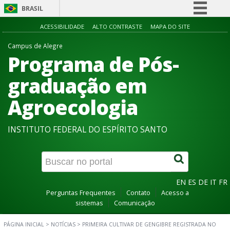
BRASIL
Simplifique!
ACESSIBILIDADE
ALTO CONTRASTE
MAPA DO SITE
Comunica BR
Campus de Alegre
Programa de Pós-
Participe
Acesso à informação
graduação em
Legislação
Agroecologia
Canais
INSTITUTO FEDERAL DO ESPÍRITO SANTO
EN
ES
DE
IT
FR
Perguntas Frequentes
Contato
Acesso a
sistemas
Comunicação
PÁGINA INICIAL
>
NOTÍCIAS
>
PRIMEIRA CULTIVAR DE GENGIBRE REGISTRADA NO