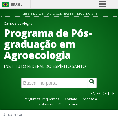
BRASIL
Simplifique!
ACESSIBILIDADE
ALTO CONTRASTE
MAPA DO SITE
Comunica BR
Campus de Alegre
Programa de Pós-
Participe
Acesso à informação
graduação em
Legislação
Agroecologia
Canais
INSTITUTO FEDERAL DO ESPÍRITO SANTO
EN
ES
DE
IT
FR
Perguntas Frequentes
Contato
Acesso a
sistemas
Comunicação
PÁGINA INICIAL