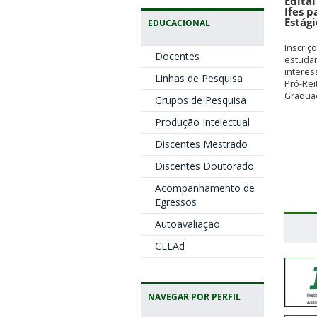
Edita
Ifes 
Estág
EDUCACIONAL
Inscriç
Docentes
estuda
interes
Linhas de Pesquisa
Pró-Rei
Graduaç
Grupos de Pesquisa
Produção Intelectual
Discentes Mestrado
Discentes Doutorado
Acompanhamento de
Egressos
Autoavaliação
CELAd
NAVEGAR POR PERFIL