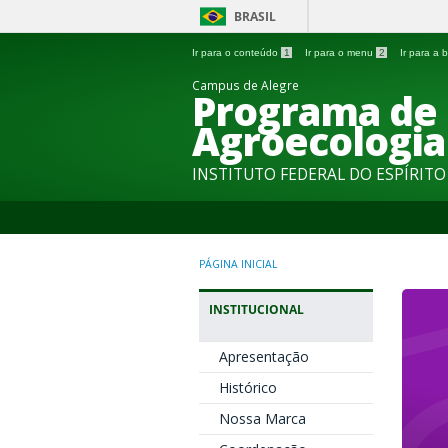
BRASIL
Ir para o conteúdo
1
Ir para o menu
2
Ir para a
Campus de Alegre
Programa de
Agroecologia
INSTITUTO FEDERAL DO ESPÍRIT
PÁGINA INICIAL
INSTITUCIONAL
Apresentação
Histórico
Nossa Marca