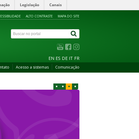
mação
Legislação
Canais
ESSIBILIDADE
ALTO CONTRASTE
MAPA DO SITE
EN
ES
DE
IT
FR
ntato
Acesso a sistemas
Comunicação