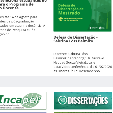
l seleciona estudantes do
para o Programa de
io Docente
ões até 14 de agosto para
ntes de pós-graduação
sados em atuar na docência. A
toria de Pesquisa e Pós-
ão do...
Defesa de Dissertação -
Sabrina Lóss Belmiro
Discente: Sabrina Lóss
BelmiroOrientador(a): Dr. Gustavo
Haddad Souza VieiraLocal e
data: Videoconferência, dia 01/07/2026
às 8 horasTítulo: Desempenho...