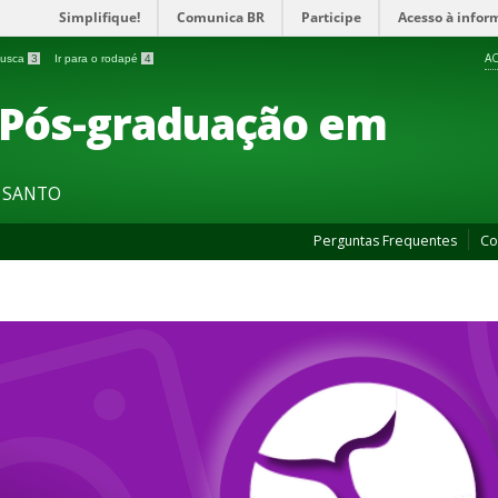
Simplifique!
Comunica BR
Participe
Acesso à infor
AC
 busca
3
Ir para o rodapé
4
 Pós-graduação em
O SANTO
Perguntas Frequentes
Co