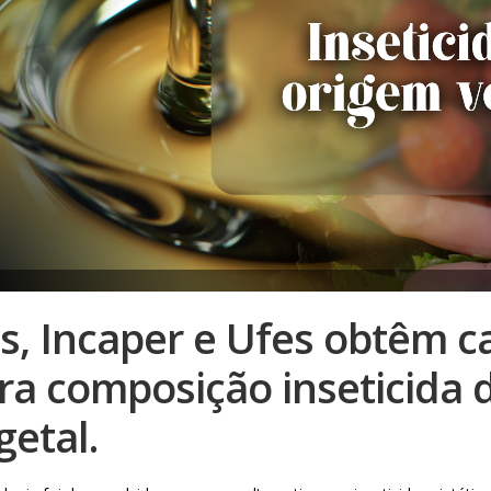
es, Incaper e Ufes obtêm c
ra composição inseticida 
getal.