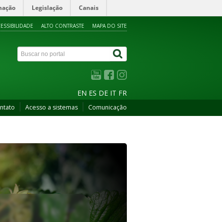
mação
Legislação
Canais
ESSIBILIDADE
ALTO CONTRASTE
MAPA DO SITE
EN
ES
DE
IT
FR
ntato
Acesso a sistemas
Comunicação