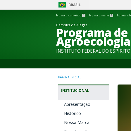
BRASIL
Ir para o conteúdo
1
Ir para o menu
2
Ir para a
Campus de Alegre
Programa de
Agroecologia
INSTITUTO FEDERAL DO ESPÍRIT
PÁGINA INICIAL
INSTITUCIONAL
Apresentação
Histórico
Nossa Marca