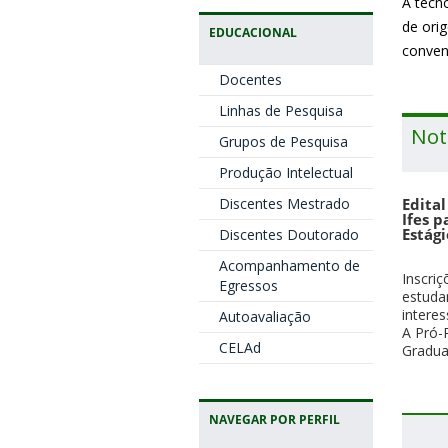
A tecn
de ori
EDUCACIONAL
conven
Docentes
Linhas de Pesquisa
Not
Grupos de Pesquisa
Produção Intelectual
Discentes Mestrado
Edita
Ifes 
Estág
Discentes Doutorado
Acompanhamento de
Inscri
Egressos
estuda
intere
Autoavaliação
A Pró-
CELAd
Gradua
NAVEGAR POR PERFIL