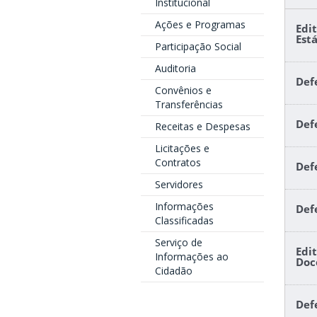
Institucional
Ações e Programas
Edi
Est
Participação Social
Auditoria
Def
Convênios e
Transferências
Def
Receitas e Despesas
Licitações e
Contratos
Def
Servidores
Informações
Def
Classificadas
Serviço de
Edi
Informações ao
Doc
Cidadão
Def