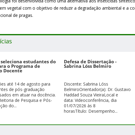
ologia foi desenvolvida como uma alternativa aos inseticidas sintétic
gem vegetal com o objetivo de reduzir a degradação ambiental e a 
cional de pragas.
ícias
l seleciona estudantes do
Defesa de Dissertação -
para o Programa de
Sabrina Lóss Belmiro
io Docente
ções até 14 de agosto para
Discente: Sabrina Lóss
ntes de pós-graduação
BelmiroOrientador(a): Dr. Gustavo
ssados em atuar na docência.
Haddad Souza VieiraLocal e
Reitoria de Pesquisa e Pós-
data: Videoconferência, dia
ção do...
01/07/2026 às 8
horasTítulo: Desempenho...