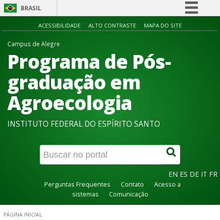
BRASIL
Simplifique!
ACESSIBILIDADE
ALTO CONTRASTE
MAPA DO SITE
Comunica BR
Campus de Alegre
Programa de Pós-
Participe
Acesso à informação
graduação em
Legislação
Agroecologia
Canais
INSTITUTO FEDERAL DO ESPÍRITO SANTO
EN
ES
DE
IT
FR
Perguntas Frequentes
Contato
Acesso a
sistemas
Comunicação
PÁGINA INICIAL